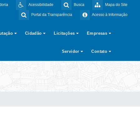
doria
Acessibilidade
Busca
Mapa do Site
Portal da Transparência
Acesso à Informação
butação
Cidadão
Licitações
Empresas
Servidor
Contato