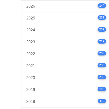
144
2026
238
2025
239
2024
217
2023
238
2022
230
2021
230
2020
198
2019
118
2018