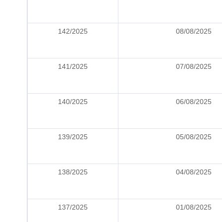
142/2025
08/08/2025
141/2025
07/08/2025
140/2025
06/08/2025
139/2025
05/08/2025
138/2025
04/08/2025
137/2025
01/08/2025