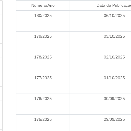
Número/Ano
Data de Publicaçã
180/2025
06/10/2025
179/2025
03/10/2025
178/2025
02/10/2025
177/2025
01/10/2025
176/2025
30/09/2025
175/2025
29/09/2025