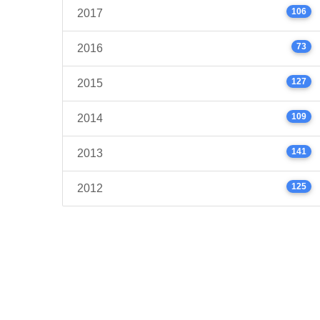
106
2017
73
2016
127
2015
109
2014
141
2013
125
2012