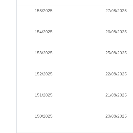
155/2025
27/08/2025
154/2025
26/08/2025
153/2025
25/08/2025
152/2025
22/08/2025
151/2025
21/08/2025
150/2025
20/08/2025