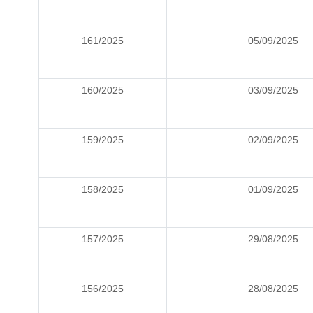
161/2025
05/09/2025
160/2025
03/09/2025
159/2025
02/09/2025
158/2025
01/09/2025
157/2025
29/08/2025
156/2025
28/08/2025