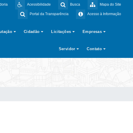
doria
Acessibilidade
Busca
Mapa do Site
Portal da Transparência
Acesso à Informação
butação
Cidadão
Licitações
Empresas
Servidor
Contato