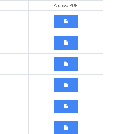
o
Arquivo PDF