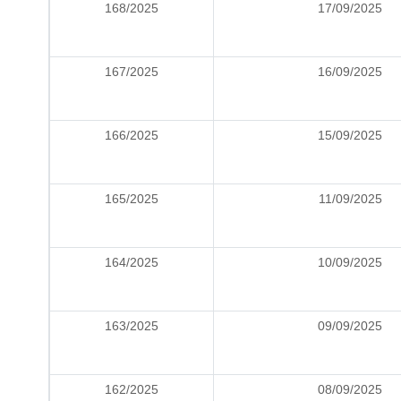
168/2025
17/09/2025
167/2025
16/09/2025
166/2025
15/09/2025
165/2025
11/09/2025
164/2025
10/09/2025
163/2025
09/09/2025
162/2025
08/09/2025