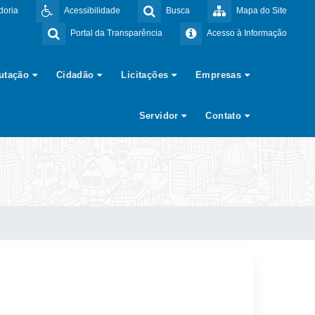
doria
Acessibilidade
Busca
Mapa do Site
Portal da Transparência
Acesso à Informação
butação
Cidadão
Licitações
Empresas
Servidor
Contato