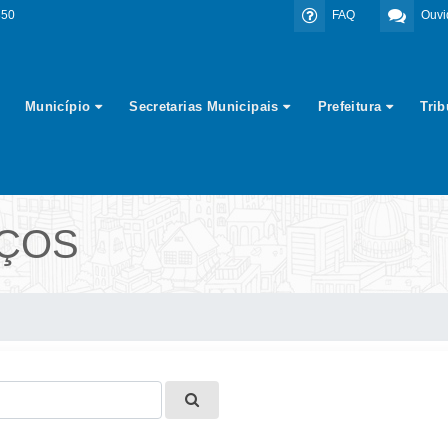
350
FAQ
Ouvi
Município
Secretarias Municipais
Prefeitura
Tri
IÇOS