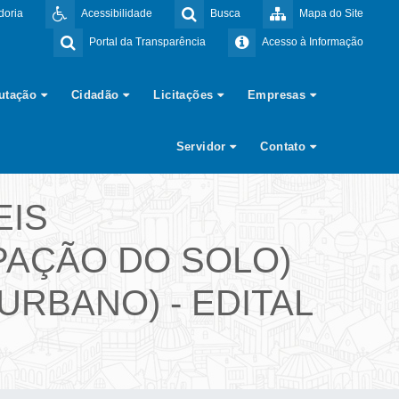
doria
Acessibilidade
Busca
Mapa do Site
Portal da Transparência
Acesso à Informação
butação
Cidadão
Licitações
Empresas
Servidor
Contato
EIS
PAÇÃO DO SOLO)
URBANO) - EDITAL