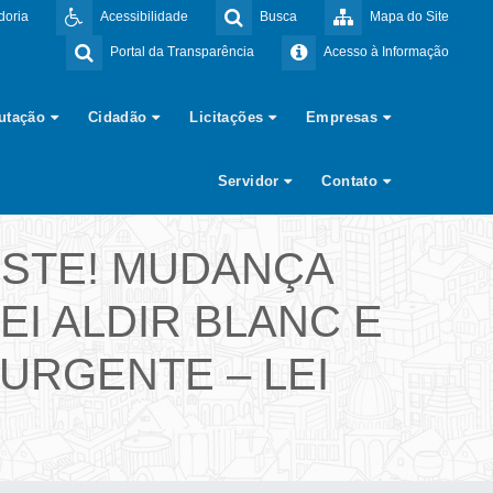
doria
Acessibilidade
Busca
Mapa do Site
Portal da Transparência
Acesso à Informação
butação
Cidadão
Licitações
Empresas
Servidor
Contato
ESTE! MUDANÇA
EI ALDIR BLANC E
RGENTE – LEI