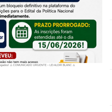
 Prorrogados! ⚠️ COMUNICADO URGENTE – LEI ALDIR BLANC ⚠️