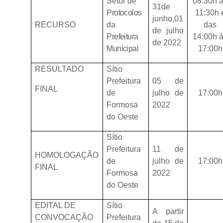
Setor
de
08:30h 
31de
Protocolos
11:30h 
junho,01
RECURSO
da
das
de julho
Prefeitura
14:00h 
de 2022
Municipal
17:00h
RESULTADO
Sítio
Prefeitura
05 de
FINAL
de
julho de
17:00h
Formosa
2022
do Oeste
Sítio
Prefeitura
11 de
HOMOLOGAÇÃO
de
julho de
17:00h
FINAL
Formosa
2022
do Oeste
EDITAL DE
Sítio
A partir
CONVOCAÇÃO
Prefeitura