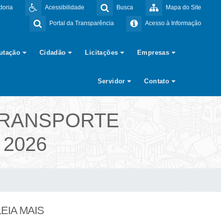
doria
Acessibilidade
Busca
Mapa do Site
Portal da Transparência
Acesso à Informação
butação
Cidadão
Licitações
Empresas
Servidor
Contato
 TRANSPORTE
 2026
LEIA MAIS